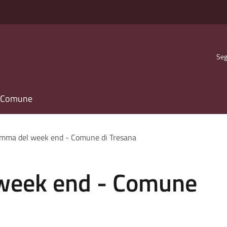
Seg
il Comune
mma del week end - Comune di Tresana
week end - Comune