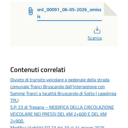
ord_00091_06-05-2026_omiss
is
PDF
Scarica
Contenuti correlati
Divieto di transito veicolare e pedonale della strada
comunale Tranci Bruscarolo dall'intersezione con
Somme Tranci a località Bruscarolo di Sotto ( capolinea
TPL)
S.P. 23 di Tresana – MODIFICA DELLA CIRCOLAZIONE
VEICOLARE NEI PRESSI DEL KM 2+600 E DEL KM
2+900.
Modifica Viabilità SP 23 dal 10 al 14 marzo 2025