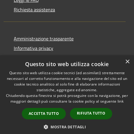
Richiesta assistenza
Amministrazione trasparente
Informativa privacy
Note legali
×
Questo sito web utilizza cookie
Dichiarazione di accessibilità
Questo sito web utilizza cookie tecnici (ed assimilati) strettamente
necessari al corretto funzionamento e alla navigazione del sito ed un
cookie tecnico analitico al solo fine di elaborare informazioni
statistiche, aggregate ed anonime.
Chiudendo questa finestra si potrà proseguire con la navigazione, per
RSS
Copyright © 2026 • Comune di
maggiori dettagli può consultare la cookie policy al seguente
link
Accessibilità
Tresana • Powered by
Privacy
Municipium
Accesso
•
RIFIUTA TUTTO
ACCETTA TUTTO
Cookie
redazione
Mappa del sito
MOSTRA DETTAGLI