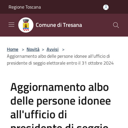
Salta al contenuto principale
Regione Toscana
Comune di Tresana
Home
>
Novità
>
Avvisi
>
Aggiornamento albo delle persone idonee all'ufficio di
presidente di seggio elettorale entro il 31 ottobre 2024
Aggiornamento albo
delle persone idonee
all'ufficio di
presidente di seggio