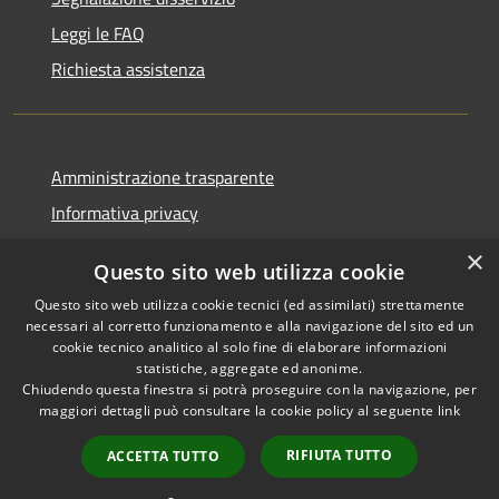
Leggi le FAQ
Richiesta assistenza
Amministrazione trasparente
Informativa privacy
Note legali
×
Questo sito web utilizza cookie
Dichiarazione di accessibilità
Questo sito web utilizza cookie tecnici (ed assimilati) strettamente
necessari al corretto funzionamento e alla navigazione del sito ed un
cookie tecnico analitico al solo fine di elaborare informazioni
statistiche, aggregate ed anonime.
Chiudendo questa finestra si potrà proseguire con la navigazione, per
RSS
Copyright © 2026 • Comune di
maggiori dettagli può consultare la cookie policy al seguente
link
Accessibilità
Tresana • Powered by
Privacy
Municipium
Accesso
•
RIFIUTA TUTTO
ACCETTA TUTTO
Cookie
redazione