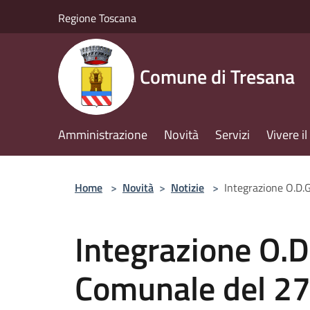
Salta al contenuto principale
Regione Toscana
Comune di Tresana
Amministrazione
Novità
Servizi
Vivere 
Home
>
Novità
>
Notizie
>
Integrazione O.D.
Integrazione O.D
Comunale del 27