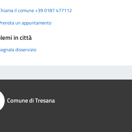
Chiama il comune +39 0187 477112
Prenota un appuntamento
lemi in città
Segnala disservizio
Comune di Tresana