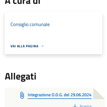
A cura di
Consiglio comunale
VAI ALLA PAGINA
Allegati
Integrazione O.D.G. del 29.06.2024
PDF
Scarica