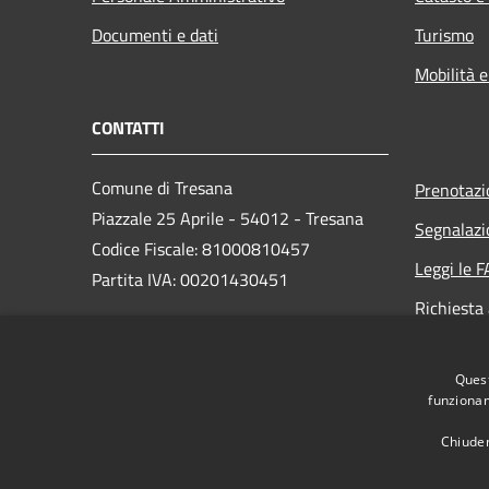
Documenti e dati
Turismo
Mobilità e
CONTATTI
Comune di Tresana
Prenotaz
Piazzale 25 Aprile - 54012 - Tresana
Segnalazi
Codice Fiscale: 81000810457
Leggi le 
Partita IVA: 00201430451
Richiesta
PEC:
Quest
comune.tresana@postacert.toscana.it
funzionam
Centralino Unico: +39 0187 477112
Chiuden