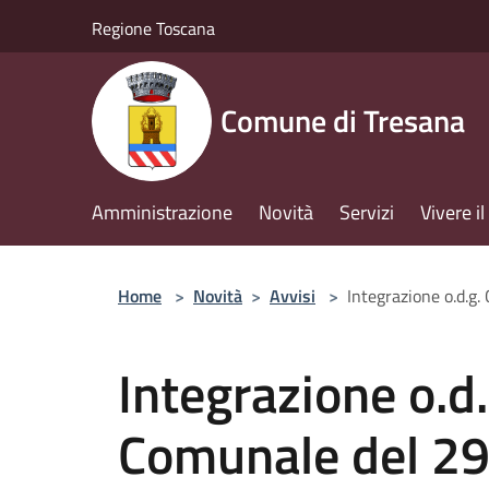
Salta al contenuto principale
Regione Toscana
Comune di Tresana
Amministrazione
Novità
Servizi
Vivere 
Home
>
Novità
>
Avvisi
>
Integrazione o.d.g
Integrazione o.d.
Comunale del 2