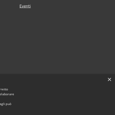
Eventi
×
rretto
 elaborare
agli può