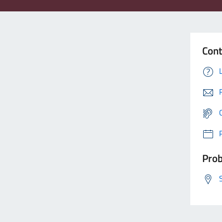
Cont
Prob