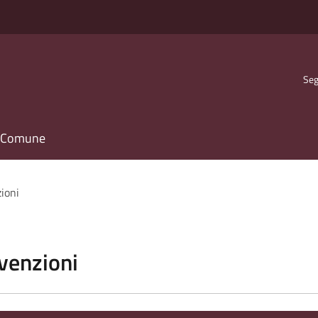
Seg
il Comune
zioni
vvenzioni