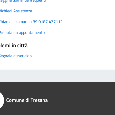
Richiedi Assistenza
Chiama il comune +39 0187 477112
Prenota un appuntamento
lemi in città
Segnala disservizio
Comune di Tresana