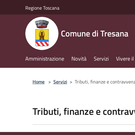
Salta al contenuto principale
Regione Toscana
Comune di Tresana
Amministrazione
Novità
Servizi
Vivere 
Home
>
Servizi
>
Tributi, finanze e contravven
Tributi, finanze e contra