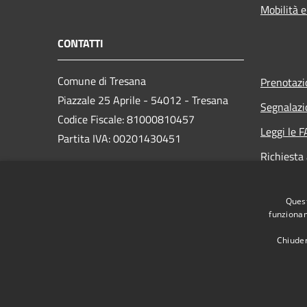
Mobilità e
CONTATTI
Comune di Tresana
Prenotaz
Piazzale 25 Aprile - 54012 - Tresana
Segnalazi
Codice Fiscale: 81000810457
Leggi le 
Partita IVA: 00201430451
Richiesta
PEC:
Quest
comune.tresana@postacert.toscana.it
funzionam
Centralino Unico: +39 0187 477112
Chiuden