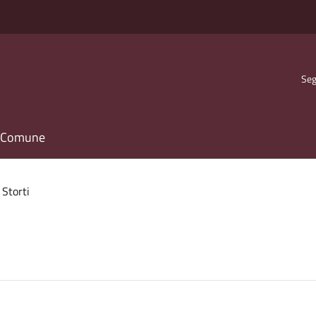
Seg
il Comune
 Storti