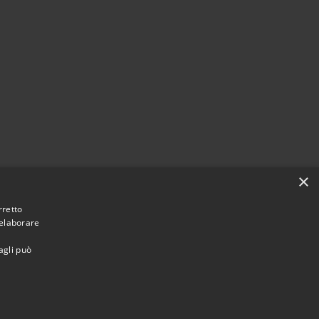
×
rretto
 elaborare
agli può