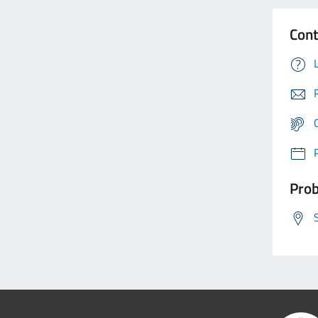
Cont
Prob