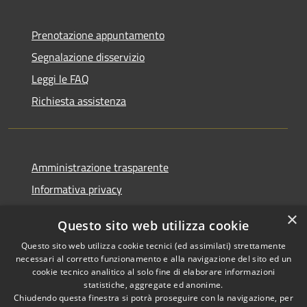
Prenotazione appuntamento
Segnalazione disservizio
Leggi le FAQ
Richiesta assistenza
Amministrazione trasparente
Informativa privacy
Note legali
×
Questo sito web utilizza cookie
Dichiarazione di accessibilità
Questo sito web utilizza cookie tecnici (ed assimilati) strettamente
necessari al corretto funzionamento e alla navigazione del sito ed un
cookie tecnico analitico al solo fine di elaborare informazioni
statistiche, aggregate ed anonime.
Chiudendo questa finestra si potrà proseguire con la navigazione, per
RSS
Copyright © 2026 • Comune di