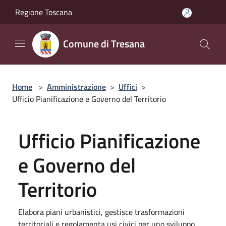
Salta al contenuto principale
Regione Toscana
Comune di Tresana
Home
>
Amministrazione
>
Uffici
>
Ufficio Pianificazione e Governo del Territorio
Ufficio Pianificazione
e Governo del
Territorio
Elabora piani urbanistici, gestisce trasformazioni
territoriali e regolamenta usi civici per uno sviluppo