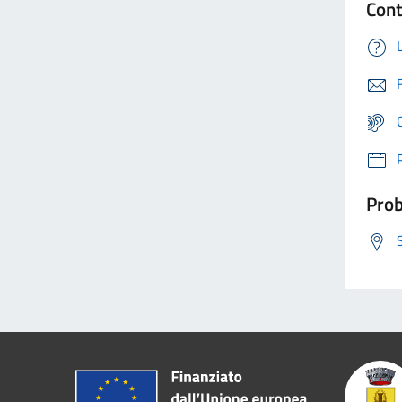
Cont
Prob