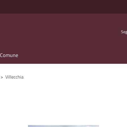
Seg
il Comune
>
Villecchia