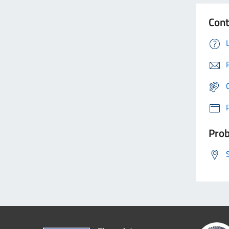
Cont
Prob