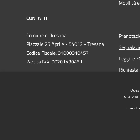
Mobilità e
CONTATTI
Comune di Tresana
Prenotaz
Piazzale 25 Aprile - 54012 - Tresana
Segnalazi
Codice Fiscale: 81000810457
Leggi le 
Partita IVA: 00201430451
Richiesta
PEC:
Quest
comune.tresana@postacert.toscana.it
funzionam
Centralino Unico: +39 0187 477112
Chiuden
RSS
Accessibilità
Privacy
Cookie
Mappa de