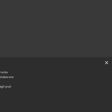
×
rretto
 elaborare
agli può
Municipium
Accesso redazione
i Tresana • Powered by
•