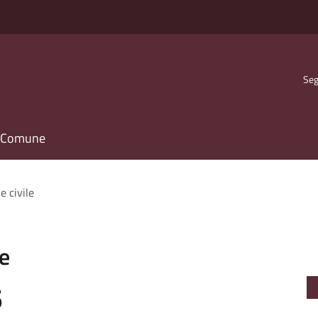
Seg
il Comune
e civile
le
6